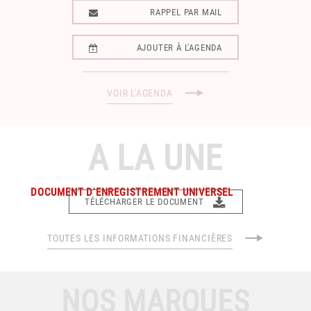
RAPPEL PAR MAIL
RAPPEL PAR MAIL
AJOUTER À L'AGENDA
AJOUTER À L'AGENDA
VOIR L'AGENDA
A LA UNE
DOCUMENT D'ENREGISTREMENT UNIVERSEL
TÉLÉCHARGER LE DOCUMENT
TÉLÉCHARGER LE DOCUMENT
TOUTES LES INFORMATIONS FINANCIÈRES
NOS MARQUES