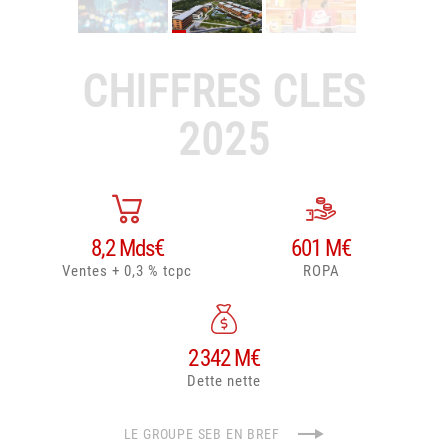
CHIFFRES CLES
2025
8,2
Mds€
601
M€
Ventes + 0,3 % tcpc
ROPA
2 342
M€
Dette nette
LE GROUPE SEB EN BREF