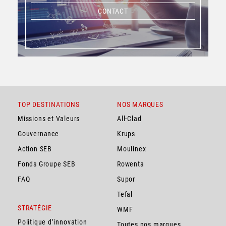
CONTACT
CONTACT
TOP DESTINATIONS
NOS MARQUES
Missions et Valeurs
All-Clad
Gouvernance
Krups
Action SEB
Moulinex
Fonds Groupe SEB
Rowenta
FAQ
Supor
Tefal
STRATÉGIE
WMF
Politique d’innovation
Toutes nos marques