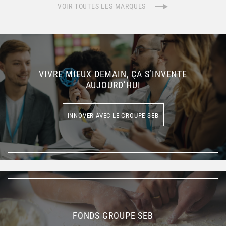
VOIR TOUTES LES MARQUES
VIVRE MIEUX DEMAIN, ÇA S’INVENTE
AUJOURD’HUI
INNOVER AVEC LE GROUPE SEB
INNOVER AVEC LE GROUPE SEB
FONDS GROUPE SEB