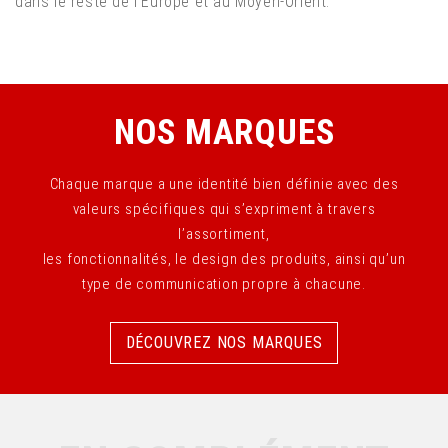
dans le reste de l’Europe et au Moyen-Orient.
NOS MARQUES
Chaque marque a une identité bien définie avec des
valeurs spécifiques qui s’expriment à travers
l’assortiment,
les fonctionnalités, le design des produits, ainsi qu’un
type de communication propre à chacune.
DÉCOUVREZ NOS MARQUES
DÉCOUVREZ NOS MARQUES