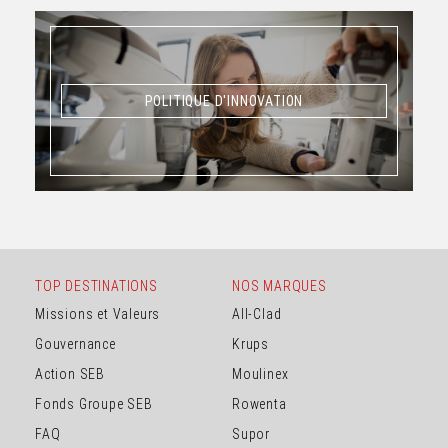
POLITIQUE D'INNOVATION
POLITIQUE D'INNOVATION
TOP DESTINATIONS
NOS MARQUES
Missions et Valeurs
All-Clad
Gouvernance
Krups
Action SEB
Moulinex
Fonds Groupe SEB
Rowenta
FAQ
Supor