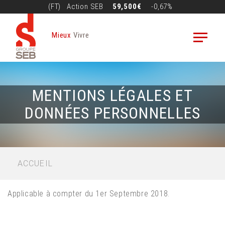
Aller
(FT)
Action
SEB
59,500€
-0,67%
au
contenu
Mieux
Vivre
principal
MENTIONS LÉGALES ET
DONNÉES PERSONNELLES
FIL
ACCUEIL
D'ARIANE
Applicable à compter du 1er Septembre 2018.