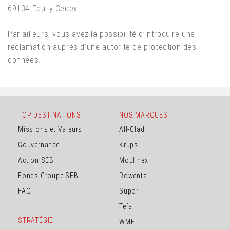
69134 Ecully Cedex.
Par ailleurs, vous avez la possibilité d’introduire une
réclamation auprès d’une autorité de protection des
données.
TOP DESTINATIONS
NOS MARQUES
Missions et Valeurs
All-Clad
Gouvernance
Krups
Action SEB
Moulinex
Fonds Groupe SEB
Rowenta
FAQ
Supor
Tefal
STRATÉGIE
WMF