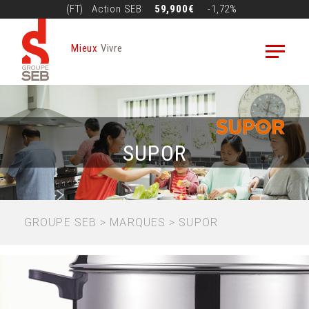
Aller
(FT)
Action
SEB
59,900€
-1,72%
au
contenu
Mieux
Vivre
principal
SUPOR
FIL
GROUPE SEB
MARQUES
SUPOR
D'ARIANE