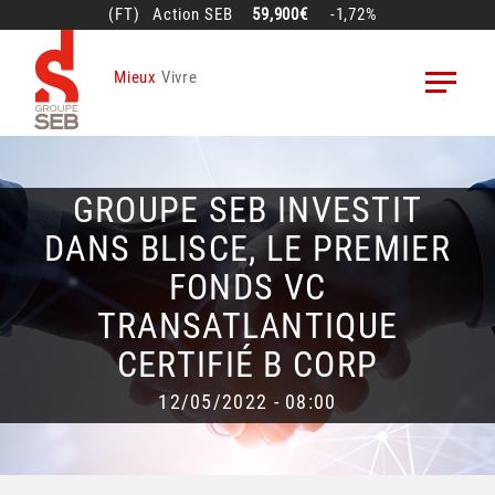
Aller
(FT)
Action
SEB
59,900€
-1,72%
au
contenu
Mieux
Vivre
principal
GROUPE SEB INVESTIT
DANS BLISCE, LE PREMIER
FONDS VC
TRANSATLANTIQUE
CERTIFIÉ B CORP
12/05/2022 - 08:00