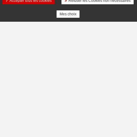
Accepter tous les cookies
Refuser les Cookies non nécessaires
Mes choix
TOP DESTINATIONS
NOS MARQUES
Missions et Valeurs
All-Clad
Gouvernance
Krups
Action SEB
Moulinex
Fonds Groupe SEB
Rowenta
FAQ
Supor
Tefal
STRATÉGIE
WMF
Politique d’innovation
Toutes nos marques
Stratégie multi-marques
Distribution
CARRIÈRES