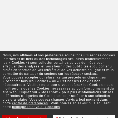
Nous, nos affiliées et nos
partenaires
souhaitons utiliser des cookies
internes et de tiers ou des technologies similaires (collectivement
les « Cookies ») pour collecter certaines
de vos données
pour
effectuer des analyses, et vous fournir des publicités et du contenu
ciblés en fonction de vos intérêts et de vos activités en ligne et vous
permettre de partager du contenu sur les réseaux sociaux.
Vous pouvez accepter ou refuser ce qui précède en cliquant sur
« Accepter tous les Cookies » ou « Refuser les Cookies non
nécessaires ». Veuillez noter que si vous refusez les Cookies, nous
n'utiliserons que les Cookies nécessaires au bon fonctionnement du
site Web. Cliquez sur « Mes choix » pour plus d'informations sur les
différentes catégories de Cookies et pour accéder à une sélection
plus granulaire. Vous pouvez changer d'avis à tout moment dans
notre
centre de préférences
. Vous pouvez en savoir plus en lisant
notre
politique relative aux cookies
.