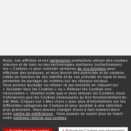
Nous, nos affiliées et nos
partenaires
souhaitons utiliser des cookies
internes et de tiers ou des technologies similaires (collectivement
les « Cookies ») pour collecter certaines
de vos données
pour
effectuer des analyses, et vous fournir des publicités et du contenu
ciblés en fonction de vos intérêts et de vos activités en ligne et vous
permettre de partager du contenu sur les réseaux sociaux.
Vous pouvez accepter ou refuser ce qui précède en cliquant sur
« Accepter tous les Cookies » ou « Refuser les Cookies non
nécessaires ». Veuillez noter que si vous refusez les Cookies, nous
n'utiliserons que les Cookies nécessaires au bon fonctionnement du
site Web. Cliquez sur « Mes choix » pour plus d'informations sur les
différentes catégories de Cookies et pour accéder à une sélection
plus granulaire. Vous pouvez changer d'avis à tout moment dans
notre
centre de préférences
. Vous pouvez en savoir plus en lisant
notre
politique relative aux cookies
.
Accepter tous les cookies
Refuser les Cookies non nécessaires