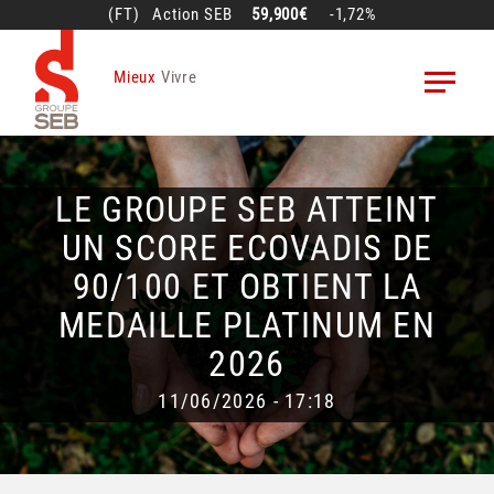
Aller
(FT)
Action
SEB
59,900€
-1,72%
au
contenu
Mieux
Vivre
principal
LE GROUPE SEB ATTEINT
UN SCORE ECOVADIS DE
90/100 ET OBTIENT LA
MEDAILLE PLATINUM EN
2026
11/06/2026 - 17:18