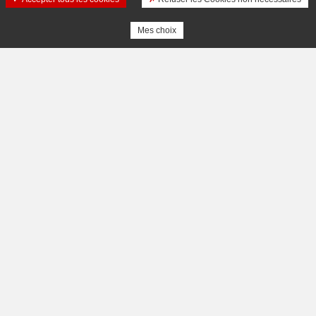
Mes choix
TOP DESTINATIONS
NOS MARQUES
Missions et Valeurs
All-Clad
Gouvernance
Krups
Action SEB
Moulinex
Fonds Groupe SEB
Rowenta
FAQ
Supor
Tefal
STRATÉGIE
WMF
Politique d’innovation
Toutes nos marques
Stratégie multi-marques
Distribution
CARRIÈRES
Expansion internationale
Découvrez notre site dédié