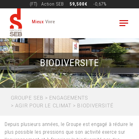
Aller
(FT)
Action
SEB
59,500€
-0,67%
au
contenu
Mieux
Vivre
principal
BIODIVERSITE
FIL
GROUPE SEB
ENGAGEMENTS
AGIR POUR LE CLIMAT
BIODIVERSITÉ
D'ARIANE
Depuis plusieurs années, le Groupe est engagé à réduire le
plus possible les pressions que son activité exerce sur