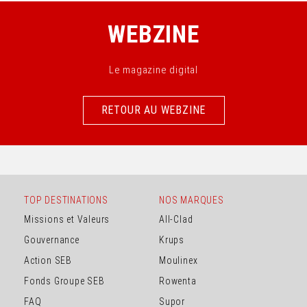
WEBZINE
Le magazine digital
RETOUR AU WEBZINE
RETOUR AU WEBZINE
TOP DESTINATIONS
NOS MARQUES
Missions et Valeurs
All-Clad
Gouvernance
Krups
Action SEB
Moulinex
Fonds Groupe SEB
Rowenta
FAQ
Supor