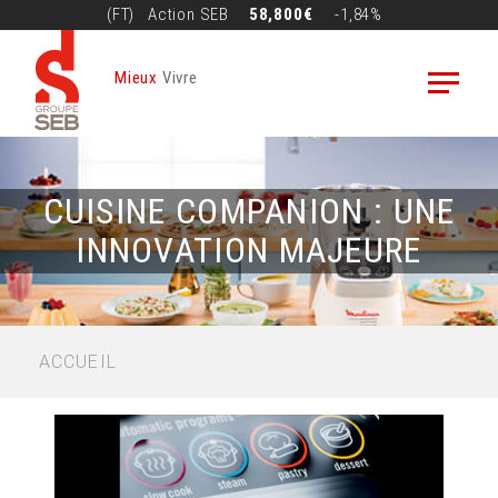
Aller
(FT)
Action
SEB
58,800€
-1,84%
au
contenu
Mieux
Vivre
principal
CUISINE COMPANION : UNE
INNOVATION MAJEURE
FIL
ACCUEIL
D'ARIANE