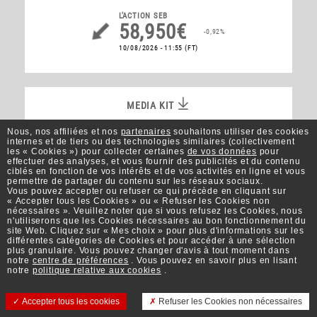
L’ACTION
SEB
58,950€
-0,92%
10/08/2026 - 11:55
(FT)
MEDIA KIT
MEDIA KIT
Nous, nos affiliées et nos
partenaires
souhaitons utiliser des cookies
internes et de tiers ou des technologies similaires (collectivement
les « Cookies ») pour collecter certaines
de vos données
pour
effectuer des analyses, et vous fournir des publicités et du contenu
Mieux Vivre
ciblés en fonction de vos intérêts et de vos activités en ligne et vous
permettre de partager du contenu sur les réseaux sociaux.
Vous pouvez accepter ou refuser ce qui précède en cliquant sur
« Accepter tous les Cookies » ou « Refuser les Cookies non
nécessaires ». Veuillez noter que si vous refusez les Cookies, nous
n'utiliserons que les Cookies nécessaires au bon fonctionnement du
site Web. Cliquez sur « Mes choix » pour plus d'informations sur les
M'INSCRIRE À LA NEWSLETTER
différentes catégories de Cookies et pour accéder à une sélection
plus granulaire. Vous pouvez changer d'avis à tout moment dans
notre
centre de préférences
. Vous pouvez en savoir plus en lisant
notre
politique relative aux cookies
.
Accepter tous les cookies
Refuser les Cookies non nécessaires
Contact
Conditions d'utilisation