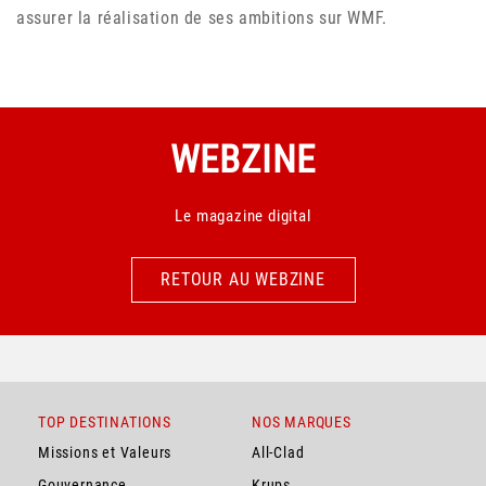
assurer la réalisation de ses ambitions sur WMF.
WEBZINE
Le magazine digital
RETOUR AU WEBZINE
RETOUR AU WEBZINE
TOP DESTINATIONS
NOS MARQUES
Missions et Valeurs
All-Clad
Gouvernance
Krups