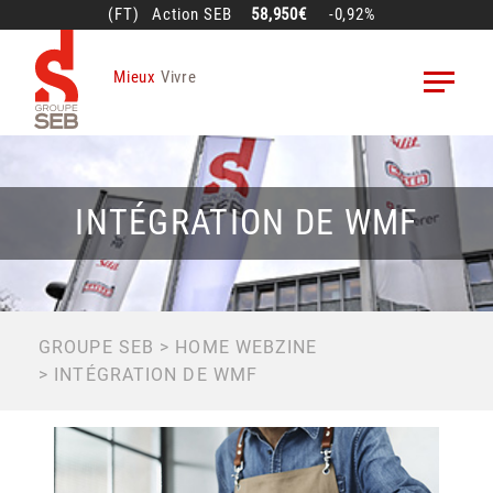
Aller
(FT)
Action
SEB
58,950€
-0,92%
au
contenu
Mieux
Vivre
principal
INTÉGRATION DE WMF
FIL
GROUPE SEB
HOME WEBZINE
INTÉGRATION DE WMF
D'ARIANE