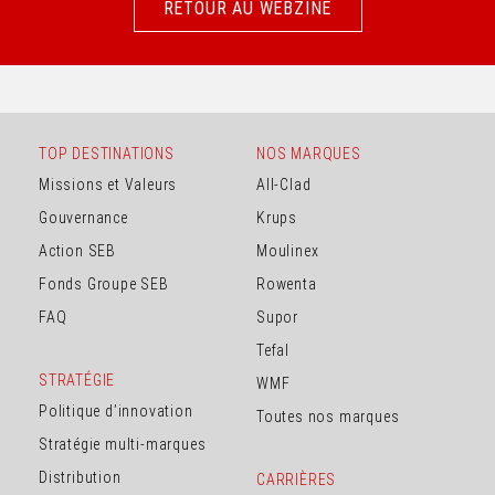
RETOUR AU WEBZINE
RETOUR AU WEBZINE
TOP DESTINATIONS
NOS MARQUES
Missions et Valeurs
All-Clad
Gouvernance
Krups
Action SEB
Moulinex
Fonds Groupe SEB
Rowenta
FAQ
Supor
Tefal
STRATÉGIE
WMF
Politique d’innovation
Toutes nos marques
Stratégie multi-marques
Distribution
CARRIÈRES