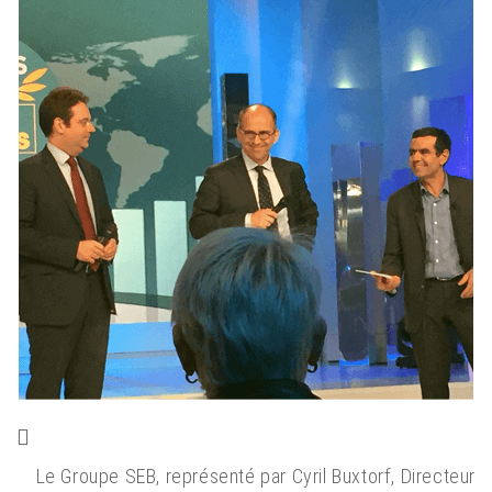
Le Groupe SEB, représenté par Cyril Buxtorf, Directeur