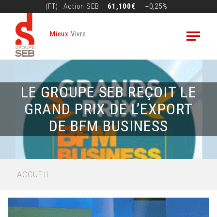
Aller
(FT)
Action
SEB
61,100€
+0,25%
au
contenu
Mieux
Vivre
principal
LE GROUPE SEB REÇOIT LE
GRAND PRIX DE L’EXPORT
DE BFM BUSINESS
FIL
ACCUEIL
D'ARIANE