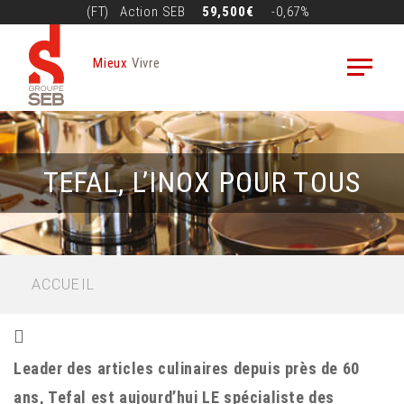
Aller
(FT)
Action
SEB
59,500€
-0,67%
au
contenu
Mieux
Vivre
principal
TEFAL, L’INOX POUR TOUS
FIL
ACCUEIL
D'ARIANE
Leader des articles culinaires depuis près de 60
ans, Tefal est aujourd’hui LE spécialiste des