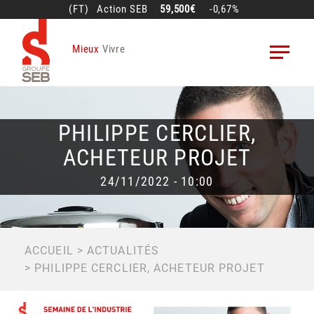
Aller
(FT)
Action
SEB
59,500€
-0,67%
au
contenu
Mieux
Vivre
principal
PHILIPPE CERCLIER,
ACHETEUR PROJET
24/11/2022 - 10:00
FIL
ACCUEIL
ACTUALITÉS
PHILIPPE CERCLIER, ACHETEUR PROJET
D'ARIANE