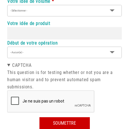
Votre idée de volume
- Sélectionner -
Votre idée de produit
Début de votre opération
- Aucun(e) -
CAPTCHA
This question is for testing whether or not you are a
human visitor and to prevent automated spam
submissions.
SOUMETTRE
SOUMETTRE