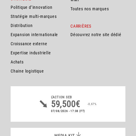
Politique d’innovation
Toutes nos marques
Stratégie multi-marques
Distribution
CARRIÈRES
Expansion internationale
Découvrez notre site dédié
Croissance externe
Expertise industrielle
Achats
Chaine logistique
L’ACTION
SEB
59,500€
-0,67%
07/08/2026 - 17:38
(FT)
MEDIA KIT
MEDIA KIT