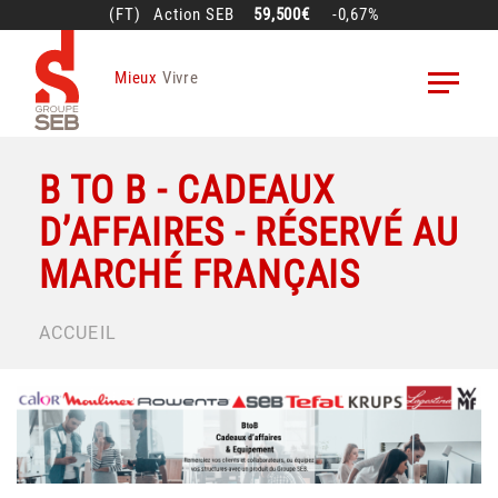
Aller
(FT)
Action
SEB
59,500€
-0,67%
au
contenu
Mieux
Vivre
principal
B TO B - CADEAUX
D’AFFAIRES - RÉSERVÉ AU
MARCHÉ FRANÇAIS
FIL
ACCUEIL
D'ARIANE