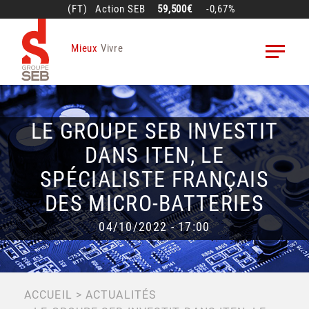
Aller
(FT)
Action
SEB
59,500€
-0,67%
au
contenu
Mieux
Vivre
principal
LE GROUPE SEB INVESTIT
DANS ITEN, LE
SPÉCIALISTE FRANÇAIS
DES MICRO-BATTERIES
04/10/2022 - 17:00
FIL
ACCUEIL
ACTUALITÉS