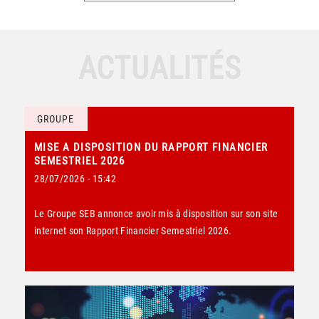
ACTUALITÉS
GROUPE
MISE A DISPOSITION DU RAPPORT FINANCIER
SEMESTRIEL 2026
28/07/2026 - 15:42
Le Groupe SEB annonce avoir mis à disposition sur son site
internet son Rapport Financier Semestriel 2026.