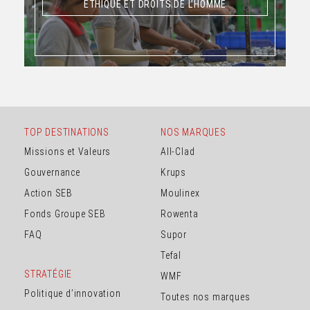
ETHIQUE ET DROITS DE L’HOMME
ETHIQUE ET DROITS DE L’HOMME
TOP DESTINATIONS
NOS MARQUES
Missions et Valeurs
All-Clad
Gouvernance
Krups
Action SEB
Moulinex
Fonds Groupe SEB
Rowenta
FAQ
Supor
Tefal
STRATÉGIE
WMF
Politique d’innovation
Toutes nos marques