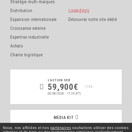
Stratégie multi-marques
Distribution
CARRIÈRES
Expansion internationale
Découvrez notre site dédié
Croissance externe
Expertise industrielle
Achats
Chaine logistique
L’ACTION
SEB
59,900€
-1,72%
06/08/2026 - 17:35
(FT)
MEDIA KIT
MEDIA KIT
Nous, nos affiliées et nos
partenaires
souhaitons utiliser des cookies