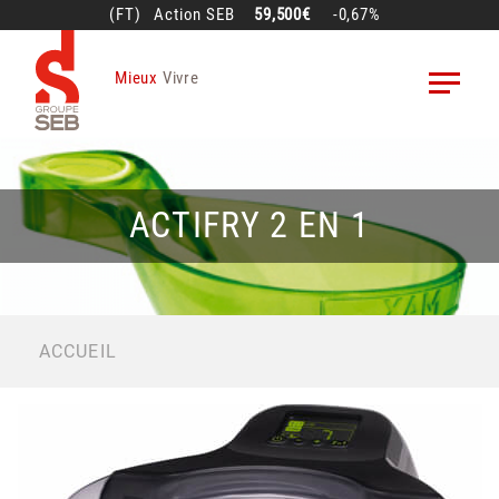
Aller
(FT)
Action
SEB
59,500€
-0,67%
au
contenu
Mieux
Vivre
principal
ACTIFRY 2 EN 1
FIL
ACCUEIL
D'ARIANE