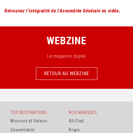
Retrouvez l’intégralité de l’Assemblée Générale en vidéo.
WEBZINE
Le magazine digital
RETOUR AU WEBZINE
RETOUR AU WEBZINE
TOP DESTINATIONS
NOS MARQUES
Missions et Valeurs
All-Clad
Gouvernance
Krups