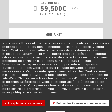
L’ACTION
SEB
59,500€
-0,67%
07/08/2026 - 17:38
(FT)
MEDIA KIT
MEDIA KIT
Nous, nos affiliées et nos
partenaires
souhaitons utiliser des cookies
internes et de tiers ou des technologies similaires (collectivement
les « Cookies ») pour collecter certaines
de vos données
pour
effectuer des analyses, et vous fournir des publicités et du contenu
Mieux Vivre
ciblés en fonction de vos intérêts et de vos activités en ligne et vous
permettre de partager du contenu sur les réseaux sociaux.
Vous pouvez accepter ou refuser ce qui précède en cliquant sur
« Accepter tous les Cookies » ou « Refuser les Cookies non
nécessaires ». Veuillez noter que si vous refusez les Cookies, nous
n'utiliserons que les Cookies nécessaires au bon fonctionnement du
site Web. Cliquez sur « Mes choix » pour plus d'informations sur les
M'INSCRIRE À LA NEWSLETTER
différentes catégories de Cookies et pour accéder à une sélection
plus granulaire. Vous pouvez changer d'avis à tout moment dans
notre
centre de préférences
. Vous pouvez en savoir plus en lisant
notre
politique relative aux cookies
.
Accepter tous les cookies
Refuser les Cookies non nécessaires
Contact
Conditions d'utilisation
Données personnelles
Cookies