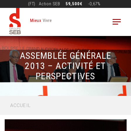
Aller
(FT)
Action
SEB
59,500€
-0,67%
au
contenu
Mieux
Vivre
principal
ASSEMBLÉE GÉNÉRALE
2013 – ACTIVITÉ ET
PERSPECTIVES
FIL
ACCUEIL
D'ARIANE