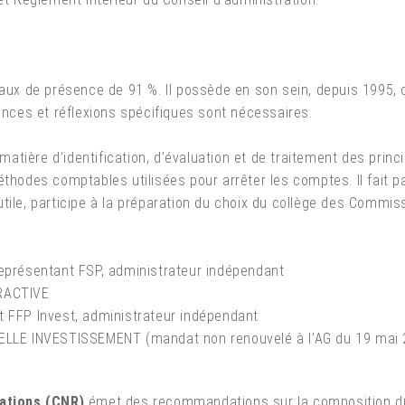
taux de présence de 91 %. Il possède en son sein, depuis 1995, 
ces et réflexions spécifiques sont nécessaires.
matière d’identification, d’évaluation et de traitement des princ
éthodes comptables utilisées pour arrêter les comptes. Il fait p
tile, participe à la préparation du choix du collège des Commiss
représentant FSP, administrateur indépendant
ÉRACTIVE
t FFP Invest, administrateur indépendant
NELLE INVESTISSEMENT (mandat non renouvelé à l’AG du 19 mai 
ations (CNR)
émet des recommandations sur la composition du C