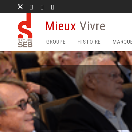
Aller
au
contenu
Mieux
Vivre
principal
GROUPE
HISTOIRE
MARQU