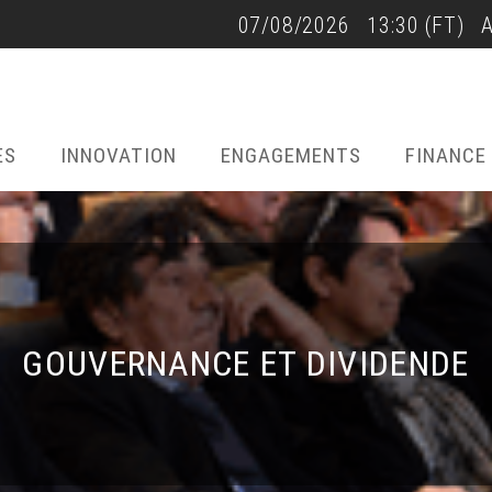
40,960RmB
07/08/2026
13:30
(FT)
-0,73%
07/08/2026 - 9:00
(FT)
22/07/2026 - 17:40
ES
INNOVATION
ENGAGEMENTS
FINANCE
GOUVERNANCE ET DIVIDENDE