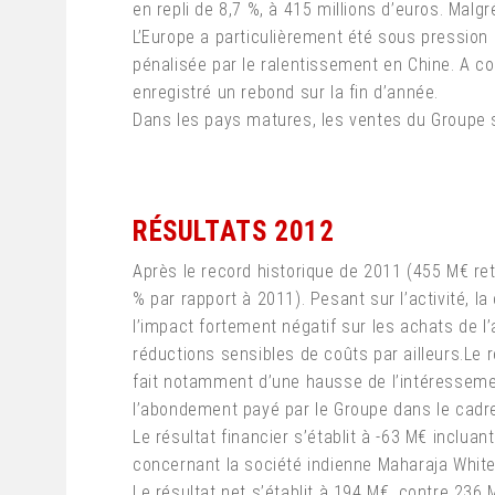
en repli de 8,7 %, à 415 millions d’euros. Mal
L’Europe a particulièrement été sous pression a
pénalisée par le ralentissement en Chine. A co
enregistré un rebond sur la fin d’année.
Dans les pays matures, les ventes du Groupe 
RÉSULTATS 2012
Après le record historique de 2011 (455 M€ retr
% par rapport à 2011). Pesant sur l’activité, l
l’impact fortement négatif sur les achats de l
réductions sensibles de coûts par ailleurs.Le ré
fait notamment d’une hausse de l’intéressement
l’abondement payé par le Groupe dans le cadre 
Le résultat financier s’établit à -63 M€ inclua
concernant la société indienne Maharaja White
Le résultat net s’établit à 194 M€, contre 236