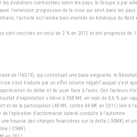
gré les évolutions contrastées selon les pays, le Groupe a par ai
vec l’extension progressive de la crise qui sévit dans les pays 
ntrario, l’activité est restée bien orientée en Amérique du Nord
se sont inscrites en recul de 2 % en 2012 et ont progressé de 
aité de l’IAS19), qui constituait une base exigeante, le Résultat 
a crise s’est traduite par un effet volume négatif auquel s’est aj
’appréciation du dollar et du yuan face à l’euro. Ces facteurs 
sultat d’exploitation s’élève à 368 M€, en repli de 8,6 % par rapp
 et de la participation (48 M€, contre 44 M€ en 2011) liée à l’
de l’opération d’actionnariat salarié conduite à l’automne.
nt une hausse des charges financières sur la dette (-30M€) et un
line (-25M€).
 M€ en 2011.