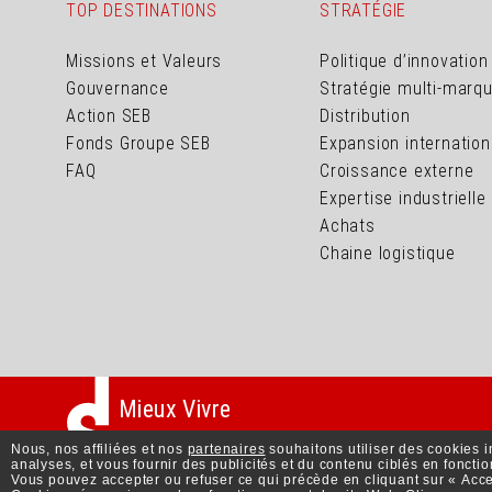
TOP DESTINATIONS
STRATÉGIE
Missions et Valeurs
Politique d’innovation
Gouvernance
Stratégie multi-marq
Action SEB
Distribution
Fonds Groupe SEB
Expansion internation
FAQ
Croissance externe
Expertise industrielle
Achats
Chaine logistique
Mieux Vivre
Nous, nos affiliées et nos
partenaires
souhaitons utiliser des cookies i
analyses, et vous fournir des publicités et du contenu ciblés en foncti
Vous pouvez accepter ou refuser ce qui précède en cliquant sur « Accep