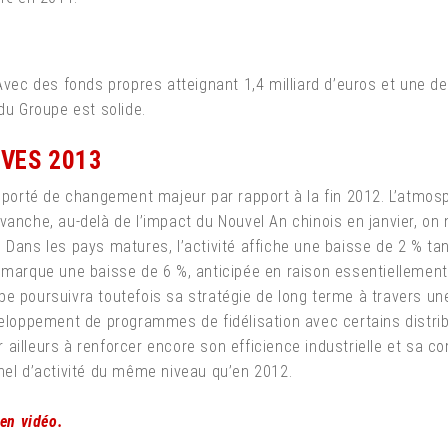
 Avec des fonds propres atteignant 1,4 milliard d’euros et une 
du Groupe est solide.
IVES 2013
 apporté de changement majeur par rapport à la fin 2012. L’atmo
vanche, au-delà de l’impact du Nouvel An chinois en janvier, on
 Dans les pays matures, l’activité affiche une baisse de 2 % ta
é marque une baisse de 6 %, anticipée en raison essentiellemen
e poursuivra toutefois sa stratégie de long terme à travers une
éveloppement de programmes de fidélisation avec certains distr
illeurs à renforcer encore son efficience industrielle et sa comp
nel d’activité du même niveau qu’en 2012.
 en vidéo.