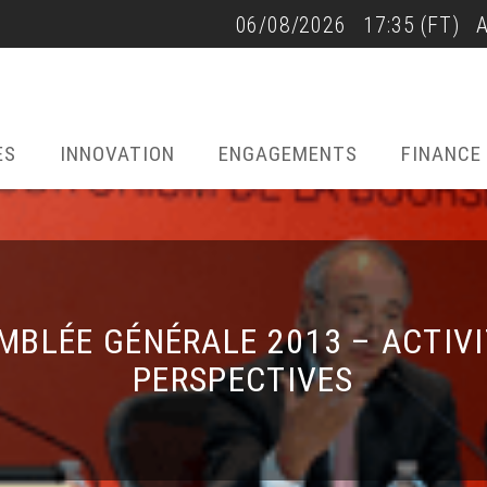
41,260RmB
06/08/2026
17:35
(FT)
-0,58%
06/08/2026 - 9:00
(FT)
22/07/2026 - 17:40
ES
INNOVATION
ENGAGEMENTS
FINANCE
MBLÉE GÉNÉRALE 2013 – ACTIVI
PERSPECTIVES