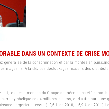
ORABLE DANS UN CONTEXTE DE CRISE M
ez généralisé de la consommation et par la montée en puissa
 des magasins. A la clé, des déstockages massifs des distribute
e fort, les performances du Groupe ont néanmoins été honorable
 la barre symbolique des 4 milliards d’euros, et d’autre part, une
sance organique record (+9,6 % en 2010, + 6,9 % en 2011). Le R