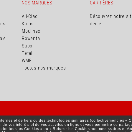
NOS MARQUES
CARRIÈRES
All-Clad
Découvrez notre sit
ues
Krups
dédié
Moulinex
ale
Rowenta
Supor
Tefal
WMF
Toutes nos marques
nternes et de tiers ou des technologies similaires (collectivement les « 
on de vos intérêts et de vos activités en ligne et vous permettre de parta
M'INSCRIRE À LA NEWSLETTER
ter tous les Cookies » ou « Refuser les Cookies non nécessaires ». Veui