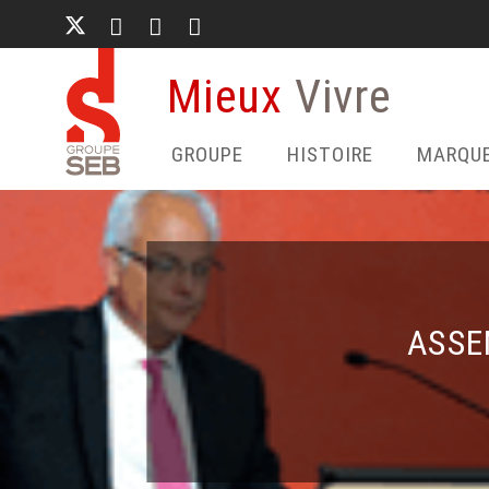
Aller
au
contenu
Mieux
Vivre
principal
GROUPE
HISTOIRE
MARQU
ASSE