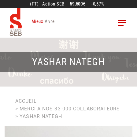
Aller
(FT)
Action
SEB
59,500€
-0,67%
au
contenu
Mieux
Vivre
principal
YASHAR NATEGH
FIL
ACCUEIL
MERCI A NOS 33 000 COLLABORATEURS
D'ARIANE
YASHAR NATEGH