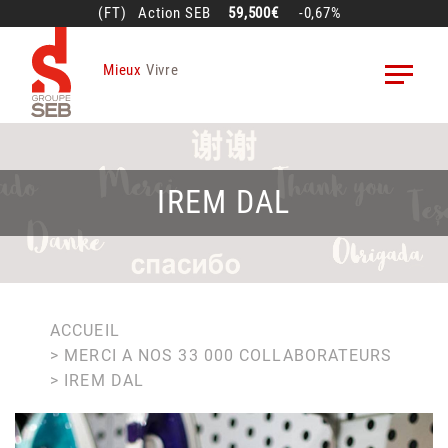
Aller
(FT)
Action
SEB
59,500€
-0,67%
au
contenu
Mieux
Vivre
principal
IREM DAL
FIL
ACCUEIL
MERCI A NOS 33 000 COLLABORATEURS
D'ARIANE
IREM DAL