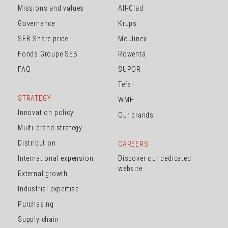
Missions and values
All-Clad
Governance
Krups
SEB Share price
Moulinex
Fonds Groupe SEB
Rowenta
FAQ
SUPOR
Tefal
STRATEGY
WMF
Innovation policy
Our brands
Multi-brand strategy
Distribution
CAREERS
International expension
Discover our dedicated
website
External growth
Industrial expertise
Purchasing
Supply chain