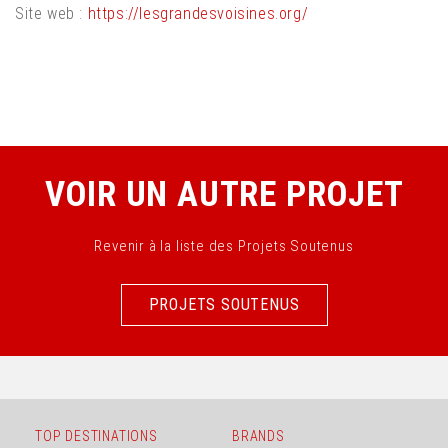
Site web :
https://lesgrandesvoisines.org/ ​
VOIR UN AUTRE PROJET
Revenir à la liste des Projets Soutenus
PROJETS SOUTENUS
PROJETS SOUTENUS
TOP DESTINATIONS
BRANDS