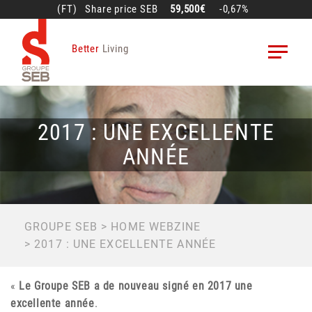
Skip
(FT)
Share price
SEB
59,500€
-0,67%
to
main
Better
Living
content
2017 : UNE EXCELLENTE
ANNÉE
BREADCRUMB
GROUPE SEB
HOME WEBZINE
2017 : UNE EXCELLENTE ANNÉE
«
Le Groupe SEB a de nouveau signé en 2017 une
excellente année
.