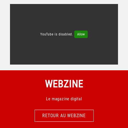
YouTube is disabled.
Allow
WEBZINE
Le magazine digital
RETOUR AU WEBZINE
RETOUR AU WEBZINE