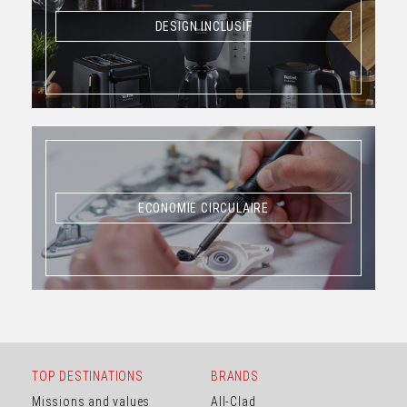
DESIGN INCLUSIF
DESIGN INCLUSIF
ECONOMIE CIRCULAIRE
ECONOMIE CIRCULAIRE
TOP DESTINATIONS
BRANDS
Missions and values
All-Clad